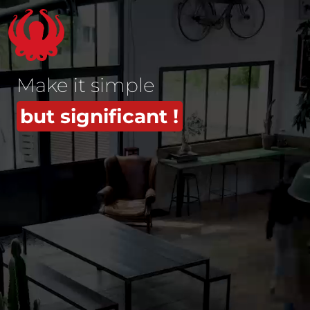
Panneau de gestion des cookies
Make it simple
but significant !