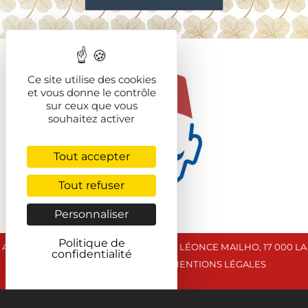
Ce site utilise des cookies
et vous donne le contrôle
sur ceux que vous
souhaitez activer
Tout accepter
Tout refuser
Personnaliser
Politique de
AGENCE SYMAPS ATLANTIQUE - 6 RUE LÉONCE MAILHO, 17 000 LA
confidentialité
ROCHELLE - 05 46 52 52 90 -
MENTIONS LÉGALES